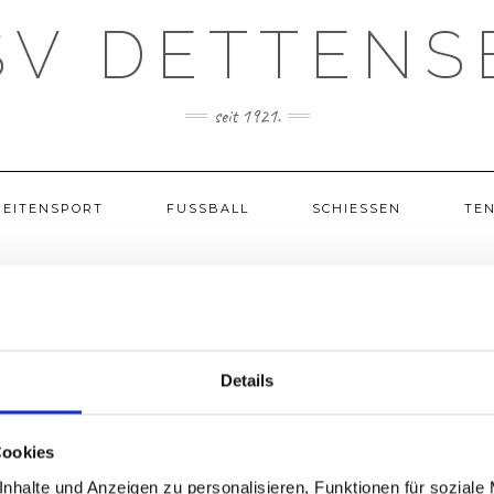
SV DETTENS
seit 1921.
REITENSPORT
FUSSBALL
SCHIESSEN
TEN
STADTTEILPOKAL 2024/2025
Details
ltung Sportwoche 2023 buchen
Cookies
nhalte und Anzeigen zu personalisieren, Funktionen für soziale