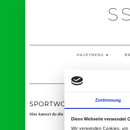
Skip
S
to
content
HAUPTMENÜ
B
Zustimmung
SPORTWOCHE 2023
Hier kannst du die Arbeitseinsätze für die Veransta
Diese Webseite verwendet 
Wir verwenden Cookies, um I