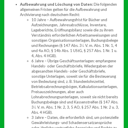
Aufbewahrung und Löschung von Daten:
Die folgenden
allgemeinen Fristen gelten für die Aufbewahrung und
Archivierung nach deutschem Recht:
10 Jahre – Aufbewahrungsfrist für Bücher und
Aufzeichnungen, Jahresabschlüsse, Inventare,
Lageberichte, Eröffnungsbilanz sowie die zu ihrem
Verständnis erforderlichen Arbeitsanweisungen und
sonstigen Organisationsunterlagen, Buchungsbelege
und Rechnungen (§ 147 Abs. 3 i. V. m. Abs. 1 Nr. 1, 4
und 4a AO, § 14b Abs. 1 UStG, § 257 Abs. 1 Nr. 1 u.
4, Abs. 4 HGB).
6 Jahre – Übrige Geschäftsunterlagen: empfangene
Handels- oder Geschäftsbriefe, Wiedergaben der
abgesandten Handels- oder Geschäftsbriefe,
sonstige Unterlagen, soweit sie für die Besteuerung
von Bedeutung sind, z. B. Stundenlohnzettel,
Betriebsabrechnungsbögen, Kalkulationsunterlagen,
Preisauszeichnungen, aber auch
Lohnabrechnungsunterlagen, soweit sie nicht bereits
Buchungsbelege sind und Kassenstreifen (§ 147 Abs.
3 i. V. m. Abs. 1 Nr. 2, 3, 5 AO, § 257 Abs. 1 Nr. 2 u. 3,
Abs. 4 HGB).
3 Jahre – Daten, die erforderlich sind, um potenzielle
Gewährleistungs- und Schadensersatzansprüche
oder ähnliche vertragliche Ansprüche und Rechte zu