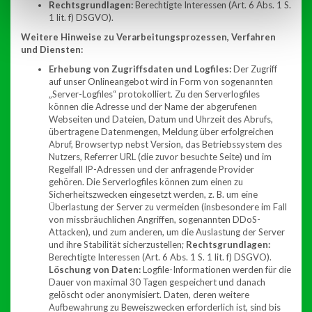
Rechtsgrundlagen:
Berechtigte Interessen (Art. 6 Abs. 1 S.
1 lit. f) DSGVO).
Weitere Hinweise zu Verarbeitungsprozessen, Verfahren
und Diensten:
Erhebung von Zugriffsdaten und Logfiles:
Der Zugriff
auf unser Onlineangebot wird in Form von sogenannten
„Server-Logfiles“ protokolliert. Zu den Serverlogfiles
können die Adresse und der Name der abgerufenen
Webseiten und Dateien, Datum und Uhrzeit des Abrufs,
übertragene Datenmengen, Meldung über erfolgreichen
Abruf, Browsertyp nebst Version, das Betriebssystem des
Nutzers, Referrer URL (die zuvor besuchte Seite) und im
Regelfall IP-Adressen und der anfragende Provider
gehören. Die Serverlogfiles können zum einen zu
Sicherheitszwecken eingesetzt werden, z. B. um eine
Überlastung der Server zu vermeiden (insbesondere im Fall
von missbräuchlichen Angriffen, sogenannten DDoS-
Attacken), und zum anderen, um die Auslastung der Server
und ihre Stabilität sicherzustellen;
Rechtsgrundlagen:
Berechtigte Interessen (Art. 6 Abs. 1 S. 1 lit. f) DSGVO).
Löschung von Daten:
Logfile-Informationen werden für die
Dauer von maximal 30 Tagen gespeichert und danach
gelöscht oder anonymisiert. Daten, deren weitere
Aufbewahrung zu Beweiszwecken erforderlich ist, sind bis