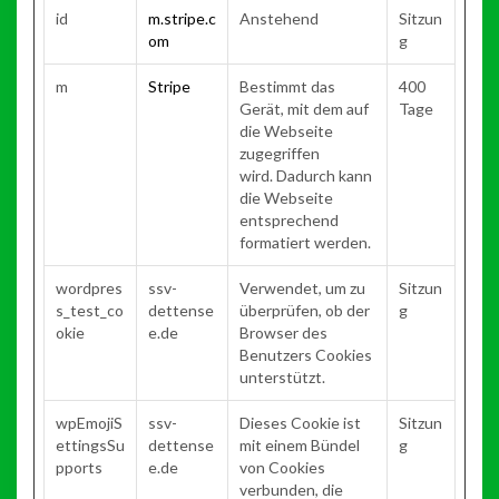
id
m.stripe.c
Anstehend
Sitzun
om
g
m
Stripe
Bestimmt das
400
Gerät, mit dem auf
Tage
die Webseite
zugegriffen
wird. Dadurch kann
die Webseite
entsprechend
formatiert werden.
wordpres
ssv-
Verwendet, um zu
Sitzun
s_test_co
dettense
überprüfen, ob der
g
okie
e.de
Browser des
Benutzers Cookies
unterstützt.
wpEmojiS
ssv-
Dieses Cookie ist
Sitzun
ettingsSu
dettense
mit einem Bündel
g
pports
e.de
von Cookies
verbunden, die