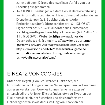
zur endgültigen Klärung des jeweiligen Vorfalls von der
Löschung ausgenommen.
1&1 IONOS:
Leistungen auf dem Gebiet der Bereitstellung
von informationstechnischer Infrastruktur und verbundenen
Dienstleistungen (z. B. Speicherplatz und/oder
Rechenkapazitäten);
Dienstanbieter:
1&1 IONOS SE,
Elgendorfer Str. 57, 56410 Montabaur, Deutschland;
Rechtsgrundlagen:
Berechtigte Interessen (Art. 6 Abs. 1 S.
1 lit. f) DSGVO);
Website:
https://www.ionos.de
;
Datenschutzerklärung:
https://www.ionos.de/terms-
gtc/terms-privacy
.
Auftragsverarbeitungsvertrag:
https://www.ionos.de/hilfe/datenschutz/allgemeine-
informationen-zur-datenschutz-grundverordnung-
dsgvo/auftragsverarbeitung/
.
EINSATZ VON COOKIES
Unter dem Begriff „Cookies“ werden Funktionen, die
Informationen auf Endgeräten der Nutzer speichern und aus ihnen
auslesen, verstanden. Cookies können ferner in Bezug auf
unterschiedliche Anliegen Einsatz finden, etwa zu Zwecken der
Funktionsfähigkeit, der Sicherheit und des Komforts von
Onlineangeboten sowie der Erstellung von Analysen der