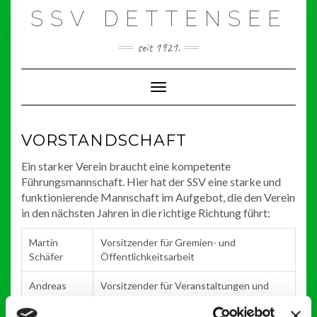
Skip
SSV DETTENSEE
to
content
seit 1921.
Toggle Navigation
VORSTANDSCHAFT
Ein starker Verein braucht eine kompetente
Führungsmannschaft. Hier hat der SSV eine starke und
funktionierende Mannschaft im Aufgebot, die den Verein
in den nächsten Jahren in die richtige Richtung führt:
Martin
Vorsitzender für Gremien- und
Schäfer
Öffentlichkeitsarbeit
Andreas
Vorsitzender für Veranstaltungen und
Schlotter
Wirtschaftsbetrieb