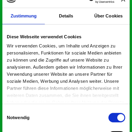
Rudi Dürr
Vorsitzender für Verwaltung und Finanzen
Zustimmung
Details
Über Cookies
Frank
Kassierer
Bernhardt
Laura
Diese Webseite verwendet Cookies
Schriftführerin
Schlotter
Wir verwenden Cookies, um Inhalte und Anzeigen zu
Marco
personalisieren, Funktionen für soziale Medien anbieten
Abteilungsleiter Fussball
Hellstern
zu können und die Zugriffe auf unsere Website zu
analysieren. Außerdem geben wir Informationen zu Ihrer
Tobias Sauf
Abteilungsleiter Tennis
Verwendung unserer Website an unsere Partner für
soziale Medien, Werbung und Analysen weiter. Unsere
Markus Hübl
Abteilungsleiter Schuetzen
Partner führen diese Informationen möglicherweise mit
Antje Walz
Abteilungsleiterin Breitensport
weiteren Daten zusammen, die Sie ihnen bereitgestellt
haben oder die sie im Rahmen Ihrer Nutzung der Dienste
Simon
gesammelt haben.
Jugendleiter Fussball
Einwilligungsauswahl
Kreidler
Notwendig
Markus
Beisitzer
Fischer