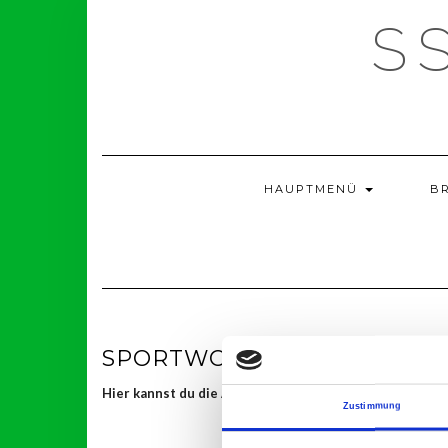
Skip
S
to
content
HAUPTMENÜ
B
SPORTWOCHE 2025
Hier kannst du die Arbeitseinsätze für die Veransta
Zustimmung