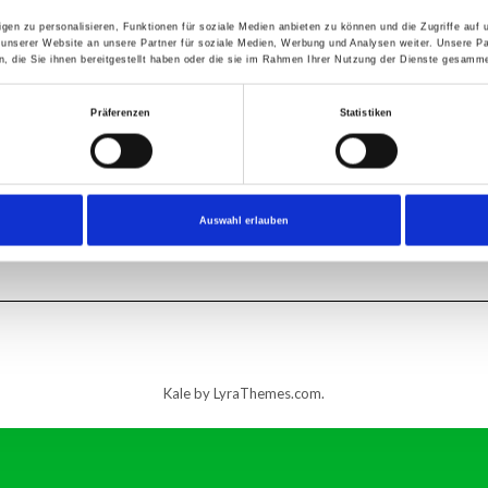
gen zu personalisieren, Funktionen für soziale Medien anbieten zu können und die Zugriffe auf
 unserer Website an unsere Partner für soziale Medien, Werbung und Analysen weiter. Unsere Pa
 die Sie ihnen bereitgestellt haben oder die sie im Rahmen Ihrer Nutzung der Dienste gesamme
Präferenzen
Statistiken
Auswahl erlauben
Kale
by LyraThemes.com.